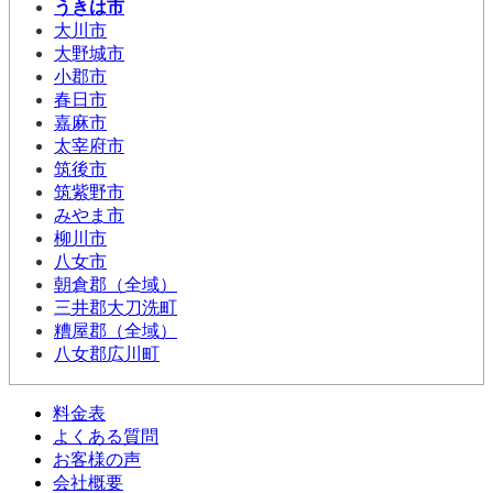
うきは市
大川市
大野城市
小郡市
春日市
嘉麻市
太宰府市
筑後市
筑紫野市
みやま市
柳川市
八女市
朝倉郡（全域）
三井郡大刀洗町
糟屋郡（全域）
八女郡広川町
料金表
よくある質問
お客様の声
会社概要